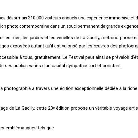
e ses désormais 310 000 visiteurs annuels une expérience immersive et d
éation photo contemporaine dans un souci permanent de grande exigence 
si les rues, les jardins et les venelles de La Gacilly, métamorphosé e
images exposées autant qu’il est valorisé par les œuvres des photogr
essible à tous, gratuitement. Le Festival peut ainsi se prévaloir d’êt
e ses publics variés d’un capital sympathie fort et constant.
a photographie à travers une édition exceptionnelle dédiée à la riche
illage de La Gacilly, cette 23ᵉ édition propose un véritable voyage ar
stes emblématiques tels que