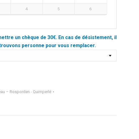
4
5
6
mettre un chèque de 30€. En cas de désistement, il
trouvons personne pour vous remplacer.
eau – Rosporden - Quimperlé