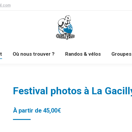
l.com
Prochainement
Où nous trouver ?
Randos & vél
t
Où nous trouver ?
Randos & vélos
Groupes 
Festival photos à La Gacill
À partir de
45,00
€