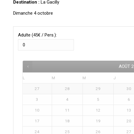
Destination :
La Gacilly
Dimanche 4 octobre
Adulte (45€ / Pers.):
AOÛT
2
L
M
M
J
27
28
29
30
3
4
5
6
10
11
12
13
17
18
19
20
24
25
26
27