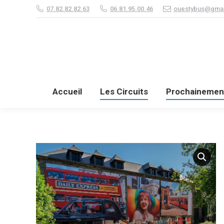
07.82.82.82.63
06.81.95.00.46
ouestybus@gmai
Accueil
Les Circuits
Accueil
Les Circuits
Prochainemen