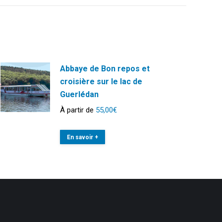
Abbaye de Bon repos et
croisière sur le lac de
Guerlédan
À partir de
55,00
€
En savoir +