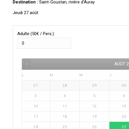
Destination :
Saint-Goustan, rivière d’Auray
Jeudi 27 août
Adulte (50€ / Pers.):
AOÛT
2
L
M
M
J
27
28
29
30
3
4
5
6
10
11
12
13
17
18
19
20
24
25
26
27