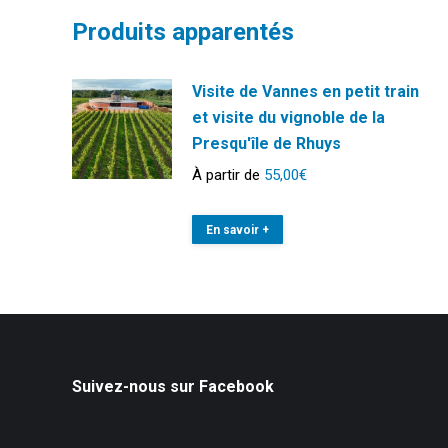
Produits apparentés
Visite de Vannes en petit train
et visite du vignoble de la
Presqu'île de Rhuys
À partir de
55,00
€
En savoir +
Suivez-nous sur Facebook