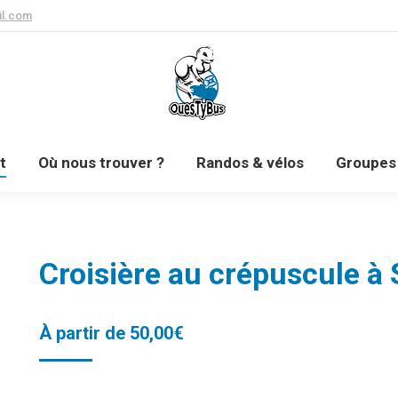
l.com
Prochainement
Où nous trouver ?
Randos & vél
t
Où nous trouver ?
Randos & vélos
Groupes 
Croisière au crépuscule à
À partir de
50,00
€