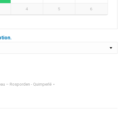
4
5
6
ption.
eau – Rosporden - Quimperlé