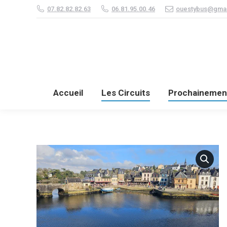
07.82.82.82.63
06.81.95.00.46
ouestybus@gmai
Accueil
Les Circuits
Accueil
Les Circuits
Prochainemen