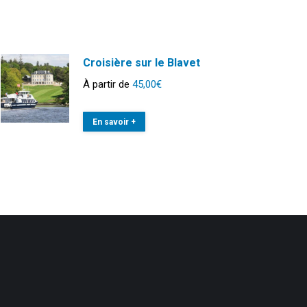
Croisière sur le Blavet
À partir de
45,00
€
En savoir +