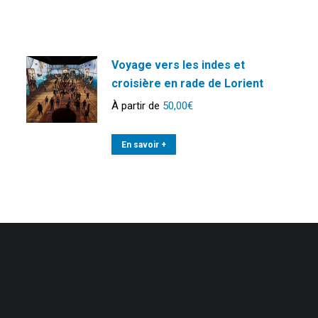
Voyage vers les indes et
croisière en rade de Lorient
À partir de
50,00
€
En savoir +