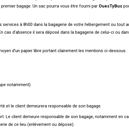
e premier bagage. Un sac pourra vous être fourni par
OuesTyBus
pou
os services à 8h00 dans la bagagerie de votre hébergement ou tout au
n cas d’absence il sera déposé dans la bagagerie de celui-ci ou dans 
 moyen d’un papier libre portant clairement les mentions ci-dessous :
oupe notamment).
rté et le client demeurera responsable de son bagage.
rt. Le client demeure responsable de son bagage, notamment en cas d
rie de ce lieu (enlèvement ou dépose).