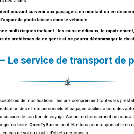
rs des visites.
cident pouvant survenir aux passagers en montant ou en descen
’appareils photo laissés dans le véhicule.
nce multi risques incluant : les soins médicaux, le rapatriement
as de problèmes de ce genre et ne pourra dédommager le
client
 – Le service de transport de
ceptibles de modifications : les prix comprennent toutes les prestat
estitution des effets personnels et bagages oubliés à bord des autoca
 en possession de son bon de voyage. Aucun remboursement ne pourra êt
anger ou boire.
OuesTyBus
ne peut être tenu pour responsable en cas
 en cas de vol ou d’oubli d’objets personnels.