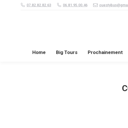
07.82.82.82.63
06.81.95.00.46
ouestybus@gmai
Home
Big Tours
P
Home
Big Tours
Prochainement
C