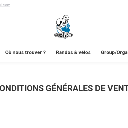
l.com
rochainement
Où nous trouver ?
Randos & vélos
Où nous trouver ?
Randos & vélos
Group/Orga
ONDITIONS GÉNÉRALES DE VEN